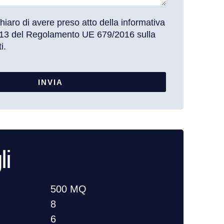
chiaro di avere preso atto della informativa
t. 13 del Regolamento UE 679/2016 sulla
i.
INVIA
li
500 MQ
8
6