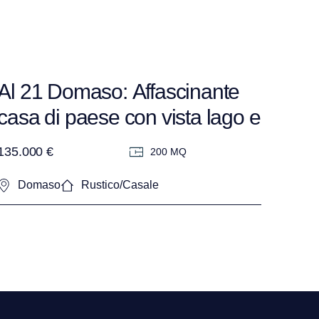
Al 21 Domaso: Affascinante
casa di paese con vista lago e
corte privata.
135.000 €
200 MQ
Domaso
Rustico/Casale