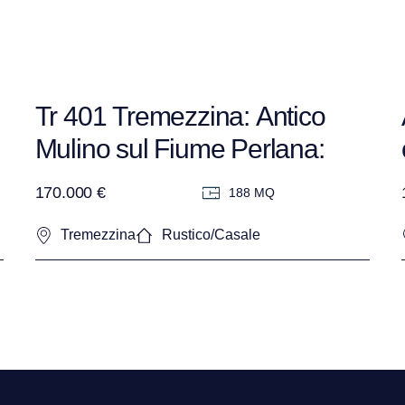
Tr 401 Tremezzina: Antico
Mulino sul Fiume Perlana:
Un’oasi privata da riportare in
170.000 €
188 MQ
vita
Tremezzina
Rustico/Casale