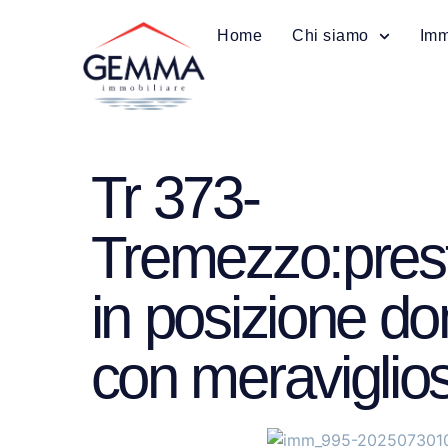
Home
Chi siamo
Imm
Tr 373-
Tremezzo:presti
in posizione d
con meraviglios