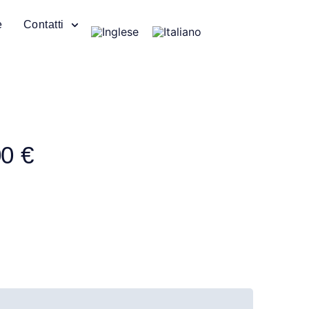
e
Contatti
0 €