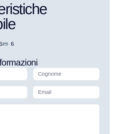
eristiche
ile
6
6
nformazioni