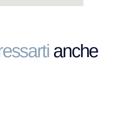
ressarti
anche