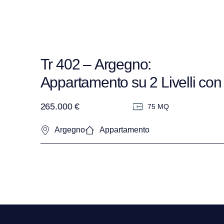
Tr 402 – Argegno:
Appartamento su 2 Livelli con
vista Lago in Residence –
265.000 €
75 MQ
Completamente Arredato
Argegno
Appartamento