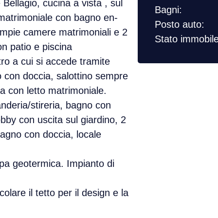
 Bellagio, cucina a vista , sul
Bagni:
a matrimoniale con bagno en-
Posto auto:
2 ampie camere matrimoniali e 2
Stato immobile
on patio e piscina
tro a cui si accede tramite
o con doccia, salottino sempre
a con letto matrimoniale.
anderia/stireria, bagno con
bby con uscita sul giardino, 2
agno con doccia, locale
pa geotermica. Impianto di
colare il tetto per il design e la