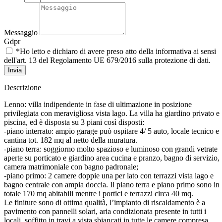
Messaggio
Gdpr
*Ho letto e dichiaro di avere preso atto della informativa ai sensi
dell'art. 13 del Regolamento UE 679/2016 sulla protezione di dati.
Invia
Descrizione
Lenno: villa indipendente in fase di ultimazione in posizione
privilegiata con meravigliosa vista lago. La villa ha giardino privato e
piscina, ed è disposta su 3 piani così disposti:
-piano interrato: ampio garage può ospitare 4/ 5 auto, locale tecnico e
cantina tot. 182 mq al netto della muratura.
-piano terra: soggiorno molto spazioso e luminoso con grandi vetrate
aperte su porticato e giardino area cucina e pranzo, bagno di servizio,
camera matrimoniale con bagno padronale;
-piano primo: 2 camere doppie una per lato con terrazzi vista lago e
bagno centrale con ampia doccia. Il piano terra e piano primo sono in
totale 170 mq abitabili mentre i portici e terrazzi circa 40 mq.
Le finiture sono di ottima qualità, l’impianto di riscaldamento è a
pavimento con pannelli solari, aria condizionata presente in tutti i
locali, soffitto in travi a vista sbiancati in tutte le camere compresa