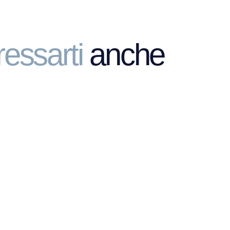
ressarti
anche