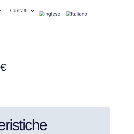
e
Contatti
 €
eristiche