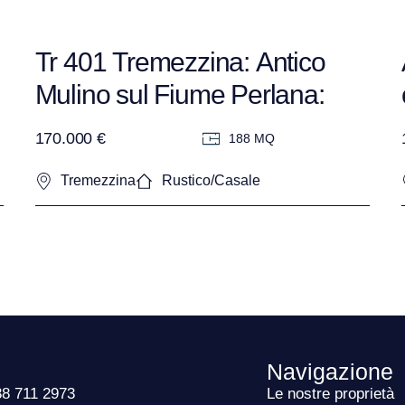
Tr 401 Tremezzina: Antico
Mulino sul Fiume Perlana:
Un’oasi privata da riportare in
170.000 €
188 MQ
vita
Tremezzina
Rustico/Casale
Navigazione
38 711 2973
Le nostre proprietà