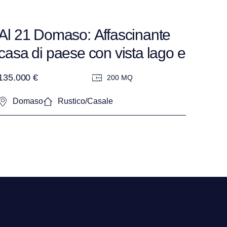
Al 21 Domaso: Affascinante
casa di paese con vista lago e
corte privata.
135.000 €
200 MQ
Domaso
Rustico/Casale