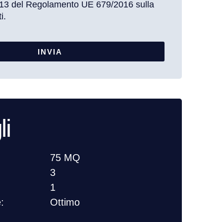
t. 13 del Regolamento UE 679/2016 sulla
i.
INVIA
li
75 MQ
3
1
:
Ottimo