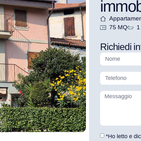
immob
Appartame
75 MQ
1
Richiedi i
*Ho letto e di