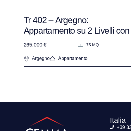
Tr 402 – Argegno:
Appartamento su 2 Livelli con
vista Lago in Residence –
265.000 €
75 MQ
Completamente Arredato
Argegno
Appartamento
Italia
+39 3