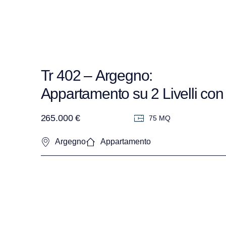
Tr 402 – Argegno:
Appartamento su 2 Livelli con
vista Lago in Residence –
265.000 €
75 MQ
Completamente Arredato
Argegno
Appartamento