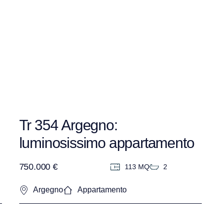
Tr 354 Argegno:
luminosissimo appartamento
al piano attico con bellissima
750.000 €
113 MQ
2
vista lago
Argegno
Appartamento