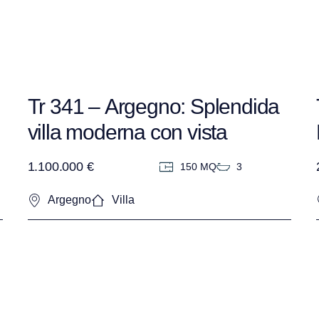
Tr 341 – Argegno: Splendida
villa moderna con vista
panoramica sul lago e piscina
1.100.000 €
150 MQ
3
privata.
Argegno
Villa