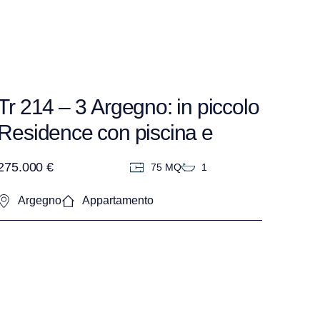
Tr 214 – 3 Argegno: in piccolo
Residence con piscina e
bellissima vista lago e
275.000 €
75 MQ
1
montagne.
Argegno
Appartamento