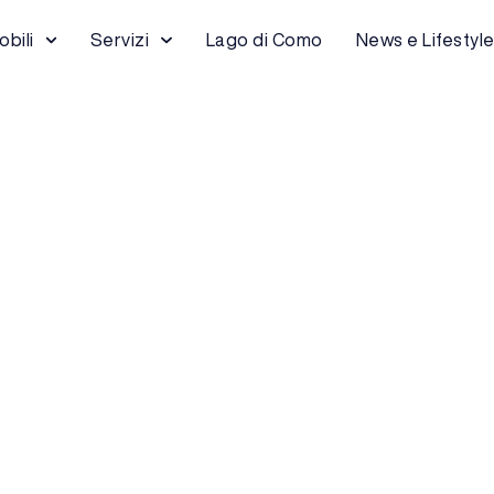
bili
Servizi
Lago di Como
News e Lifestyl