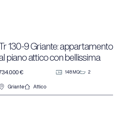
Tr 130-9 Griante: appartamento
al piano attico con bellissima
vista su Bellagio
734.000 €
148 MQ
2
Griante
Attico