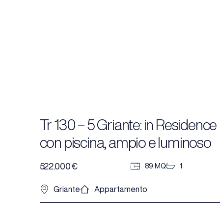
Tr 130 – 5 Griante: in Residence
con piscina, ampio e luminoso
appartamentocon giardino
522.000 €
89 MQ
1
privato.
Griante
Appartamento