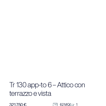
Tr 130 app-to 6 – Attico con
terrazzo e vista
321.750 €
62 MQ
1