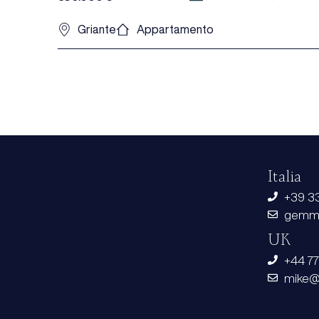
Griante
Appartamento
Italia
+39 33
gemma
UK
+44 7
mike@