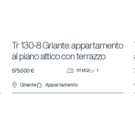
Tr 130-8 Griante: appartamento
al piano attico con terrazzo
coperto, piscina e vista lago.
575.000 €
111 MQ
1
Griante
Appartamento