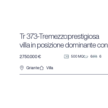
Tr 373-Tremezzo:prestigiosa
villa in posizione dominante con
meravigliosa vista
2.750.000 €
500 MQ
6
6
Griante
Villa