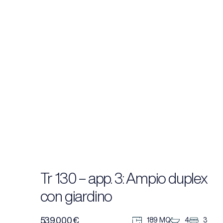
Tr 130 – app. 3: Ampio duplex
con giardino
539.000 €
189 MQ
4
3