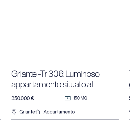
Griante -Tr 306: Luminoso
appartamento situato al
secondo piano di una residenza
350.000 €
150 MQ
nel centro Griante.
Griante
Appartamento