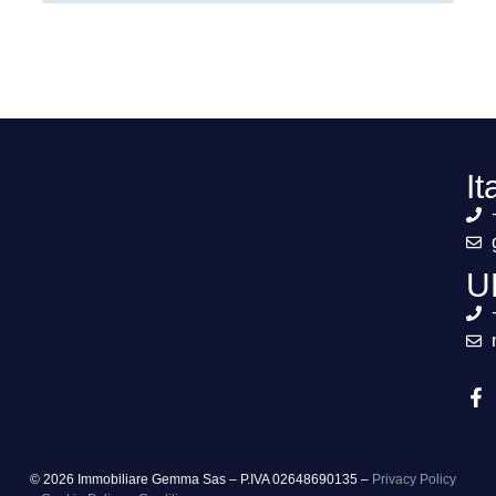
It
U
© 2026 Immobiliare Gemma Sas – P.IVA 02648690135 –
Privacy Policy