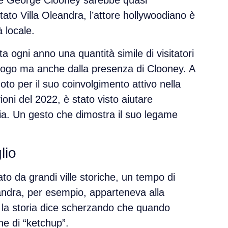
re
George Clooney
sarebbe quasi
stato
Villa Oleandra
, l’attore hollywoodiano è
 locale.
ita ogni anno una quantità simile di visitatori
 luogo ma anche dalla presenza di Clooney. A
oto per il suo
coinvolgimento attivo nella
ioni del 2022, è stato visto aiutare
zia. Un gesto che dimostra il suo legame
lio
nato da
grandi ville storiche
, un tempo di
eandra, per esempio, apparteneva alla
 la storia dice scherzando che
quando
ne di “ketchup”
.