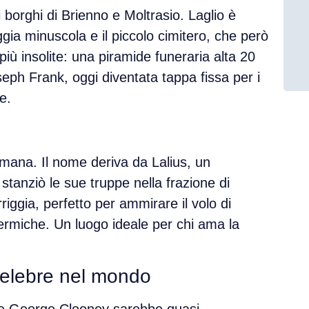
 borghi di
Brienno
e
Moltrasio
. Laglio è
ggia minuscola
e il piccolo cimitero, che però
 più insolite: una
piramide funeraria alta 20
eph Frank, oggi diventata tappa fissa per i
e.
romana. Il nome deriva da
Lalius
, un
anziò le sue truppe nella frazione di
riggia
, perfetto per ammirare il volo di
termiche. Un luogo ideale per chi ama la
celebre nel mondo