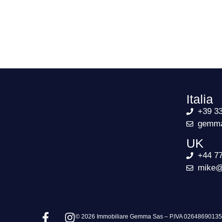
Italia
+39 3
gemma
UK
+44 7
mike@
© 2026 Immobiliare Gemma Sas – P.IVA 0264869013