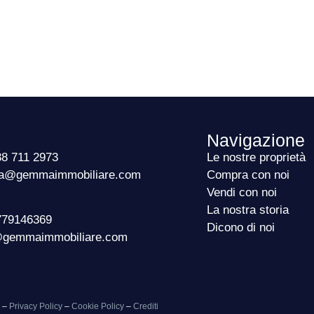
Navigazione
38 711 2973
Le nostre proprietà
@gemmaimmobiliare.com
Compra con noi
Vendi con noi
La nostra storia
779146369
Dicono di noi
gemmaimmobiliare.com
5 –
Privacy Policy
–
Cookie Policy
–
Crediti