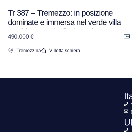
Tr 387 – Tremezzo: in posizione
dominate e immersa nel verde villa
a schiera con bellissima vista.
490.000 €
Tremezzina
Villetta schiera
It
U